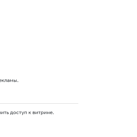
екламы.
ить доступ к витрине.